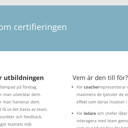
om certifieringen
 utbildningen
Vem är den till för?
illämpad på företag.
För
coacher
representerar 
r man utvecklar dem.
maximera de tjänster de er
ur man hanterar dem.
effekt som deras insatser 
 få ut det bästa av team.
För
ledare
och chefer låter
punkter och feedback.
interagera med team genom
gör teamets mål.