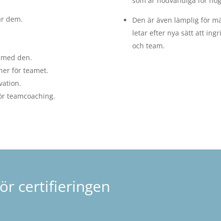
som är nödvändiga för hö
ar dem.
Den är även lämplig för 
letar efter nya sätt att ing
och team.
 med den.
ner för teamet.
vation.
för teamcoaching.
ör certifieringen