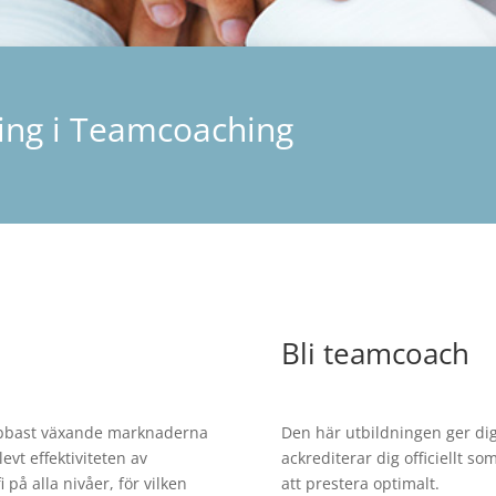
ering i Teamcoaching
Bli teamcoach
abbast växande marknaderna
Den här utbildningen ger di
vt effektiviteten av
ackrediterar dig officiellt s
 på alla nivåer, för vilken
att prestera optimalt.