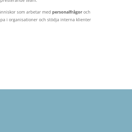
gpresterande team.
människor som arbetar med
personalfrågor
och
ripa i organisationer och stödja interna klienter