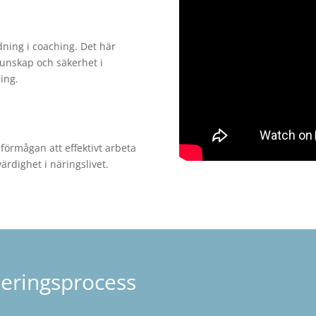
dning i coaching. Det här
unskap och säkerhet i
ing.
örmågan att effektivt arbeta
rdighet i näringslivet.
fieringsprocess