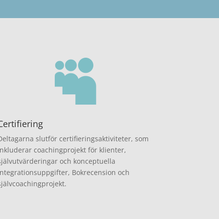

Certifiering
Deltagarna slutför certifieringsaktiviteter, som
inkluderar coachingprojekt för klienter,
självutvärderingar och konceptuella
integrationsuppgifter, Bokrecension och
självcoachingprojekt.